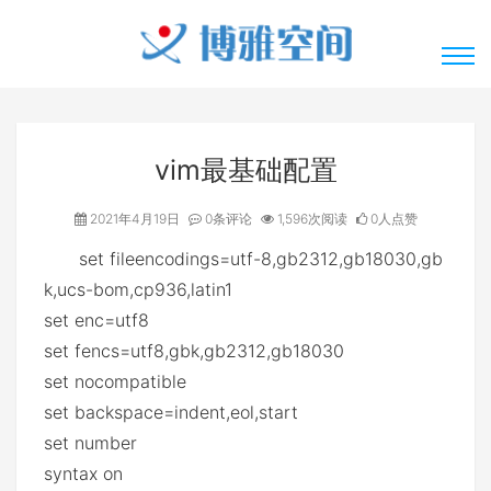
vim最基础配置
2021年4月19日
0条评论
1,596次阅读
0人点赞
set fileencodings=utf-8,gb2312,gb18030,gb
k,ucs-bom,cp936,latin1
set enc=utf8
set fencs=utf8,gbk,gb2312,gb18030
set nocompatible
set backspace=indent,eol,start
set number
syntax on