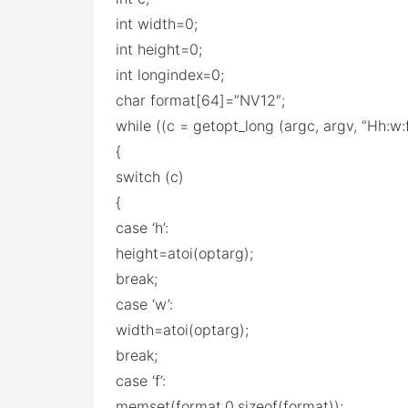
int width=0;
int height=0;
int longindex=0;
char format[64]=”NV12″;
while ((c = getopt_long (argc, argv, “Hh:w:f
{
switch (c)
{
case ‘h’:
height=atoi(optarg);
break;
case ‘w’:
width=atoi(optarg);
break;
case ‘f’:
memset(format,0,sizeof(format));