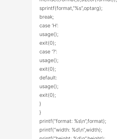
sprintf(format,”%s”,optarg);
break;
case ‘H’:
usage();
exit(0);
case ‘?’:
usage();
exit(0);
default:
usage();
exit(0);
}
}
printf(“format: %s\n”,format);
printf(“width: %d\n”,width);
printf(“height: %d\n”,height);