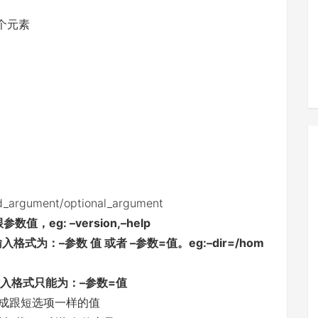
第一个元素
argument/optional_argument
值，eg: –version,–help
数输入格式为：–参数 值 或者 –参数=值。eg:–dir=/hom
—参数输入格式只能为：–参数=值
设置成跟短选项一样的值