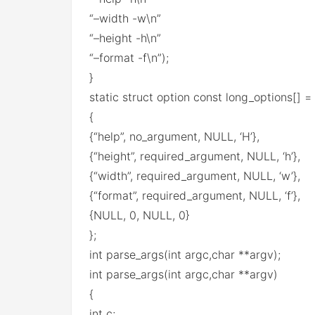
“–width -w\n”
“–height -h\n”
“–format -f\n”);
}
static struct option const long_options[] =
{
{“help”, no_argument, NULL, ‘H’},
{“height”, required_argument, NULL, ‘h’},
{“width”, required_argument, NULL, ‘w’},
{“format”, required_argument, NULL, ‘f’},
{NULL, 0, NULL, 0}
};
int parse_args(int argc,char **argv);
int parse_args(int argc,char **argv)
{
int c;