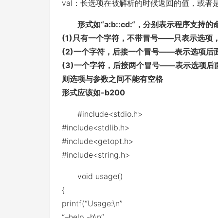
val：长选项在被解析的时候返回的值，或者是
形式如“a:b::cd:“，分别表示程序支持
(1)只有一个字符，不带冒号——只表示选项，
(2)一个字符，后接一个冒号——表示选项后面
(3)一个字符，后接两个冒号——表示选项后
则选项与参数之间不能有空格
形式应该如-b200
#include<stdio.h>
#include<stdlib.h>
#include<getopt.h>
#include<string.h>
void usage()
{
printf(“Usage:\n”
“–help -h\n”