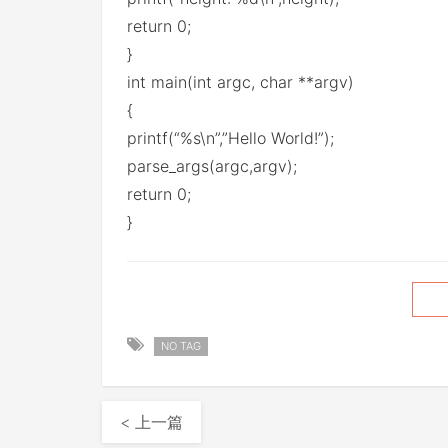
return 0;
}
int main(int argc, char **argv)
{
printf(“%s\n”,”Hello World!”);
parse_args(argc,argv);
return 0;
}
NO TAG
< 上一篇