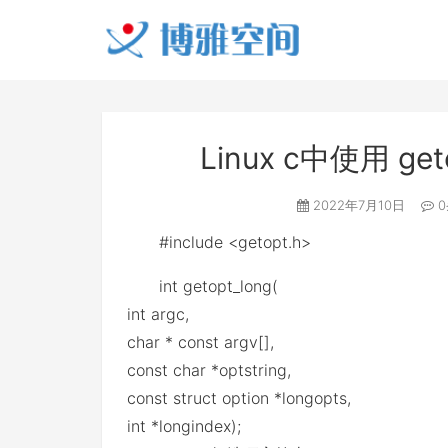
Linux c中使用 g
2022年7月10日
0
#include <getopt.h>
int getopt_long(
int argc,
char * const argv[],
const char *optstring,
const struct option *longopts,
int *longindex);