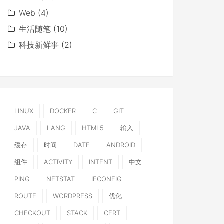
Web
(4)
生活随笔
(10)
科技新鲜事
(2)
LINUX
DOCKER
C
GIT
JAVA
LANG
HTML5
输入
缓存
时间
DATE
ANDROID
组件
ACTIVITY
INTENT
中文
PING
NETSTAT
IFCONFIG
ROUTE
WORDPRESS
优化
CHECKOUT
STACK
CERT